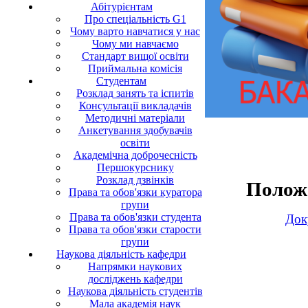
Абітурієнтам
Про спеціальність G1
Чому варто навчатися у нас
Чому ми навчаємо
Стандарт вищої освіти
Приймальна комісія
Студентам
Розклад занять та іспитів
Консультації викладачів
Методичні матеріали
Анкетування здобувачів
освіти
Академічна доброчесність
Першокурснику
Розклад дзвінків
Полож
Права та обов'язки куратора
групи
Права та обов'язки студента
Док
Права та обов'язки старости
групи
Наукова діяльність кафедри
Напрямки наукових
досліджень кафедри
Наукова діяльність студентів
Мала академія наук