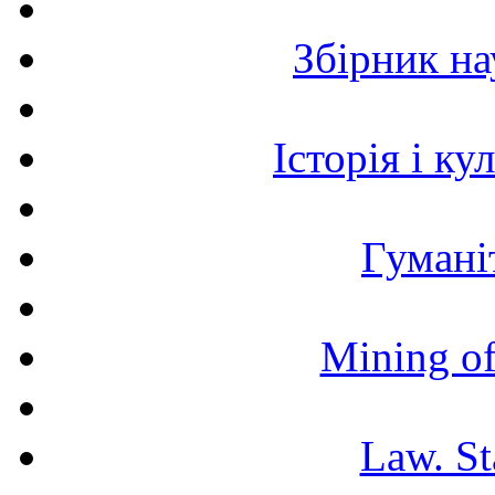
Збірник н
Історія і к
Гумані
Mining of
Law. St