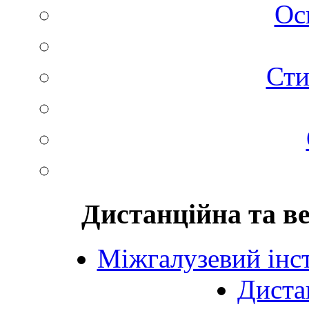
Ос
Сти
Дистанційна та в
Міжгалузевий інст
Диста