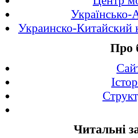
Центр мо
Українсько-
Украинско-Китайский к
Про 
Сай
Істор
Структ
Читальні з