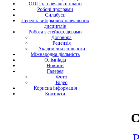
ОПП та навчальні плани
Робочі програми
Силабуси
Перелік вибіркових навчальних
дисциплін
Робота з стейкхолдерами
Договора
Рецензія
Академічна спільнота
Міжнародна діяльність
Олімпіада
Новини
Галерея
Фото
Відео
Корисна інформація
Контакти
С
Р