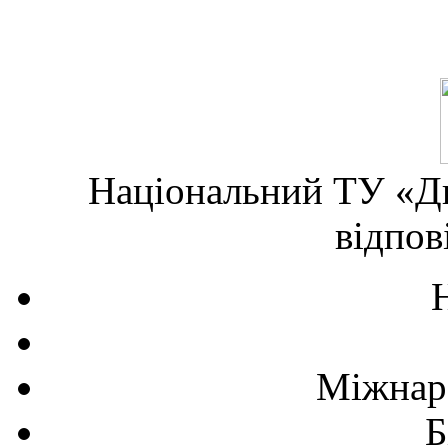
Національний ТУ «Дн
відпов
Міжнаро
Б