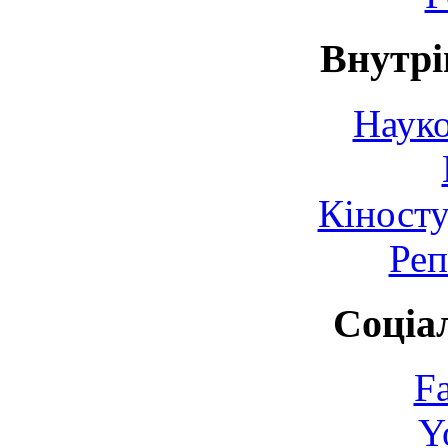
Внутрі
Науко
Кіносту
Реп
Соціа
F
Y