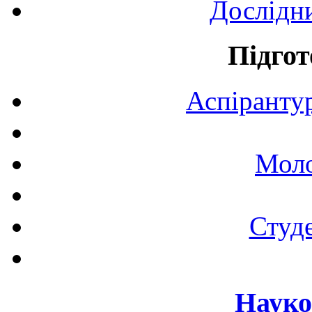
Дослідн
Підгот
Аспірантур
Моло
Студе
Науко