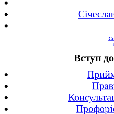
Січесла
Сп
Вступ до
Прийм
Прав
Консультац
Профоріє