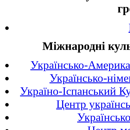
гр
Міжнародні куль
Українсько-Америка
Українсько-німе
Україно-Іспанський К
Центр українсь
Українськ