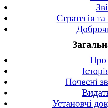
Зв
Стратегія та
Доброчи
Загальн
Про 
Історі
Почесні з
Видат
Установчі до