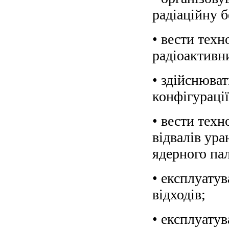
радіаційну б
• вести тех
радіоактивни
• здійснюват
конфігурації
• вести техн
відвалів ур
ядерного па
• експлуату
відходів;
• експлуату