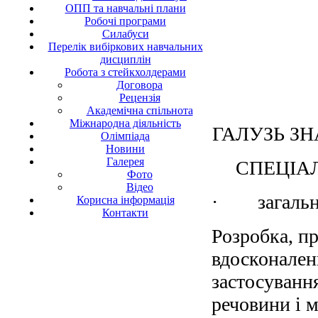
ОПП та навчальні плани
Робочі програми
Силабуси
Перелік вибіркових навчальних
дисциплін
Робота з стейкхолдерами
Договора
Рецензія
Академічна спільнота
Міжнародна діяльність
ГАЛУЗЬ ЗНАН
Олімпіада
Новини
Галерея
СПЕЦІАЛЬ
Фото
Відео
· загальна 
Корисна інформація
Контакти
Розробка, пр
вдосконаленн
застосування
речовини і м