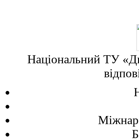
Національний ТУ «Дн
відпов
Міжнаро
Б