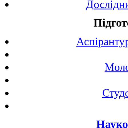
Дослідн
Підгот
Аспірантур
Моло
Студе
Науко