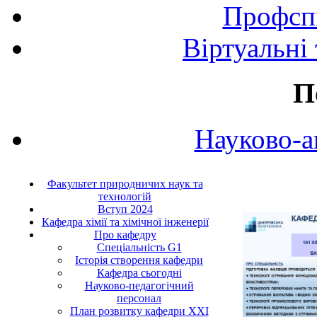
Профспі
Віртуальні
П
Науково-а
Факультет природничих наук та
технологій
Вступ 2024
Кафедра хімії та хімічної інженерії
Про кафедру
Cпеціальність G1
Історія створення кафедри
Кафедра сьогодні
Науково-педагогічний
персонал
План розвитку кафедри ХХІ