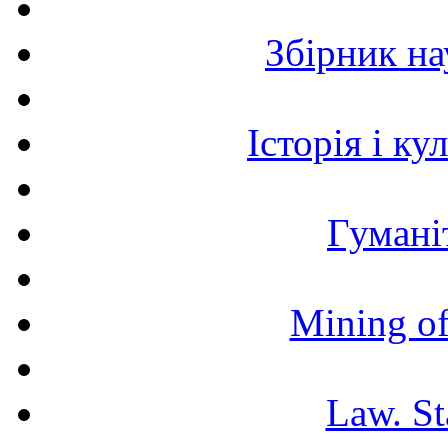
Збірник н
Історія і к
Гумані
Mining of
Law. St