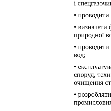
і спецгазоч
• проводити 
• визначати 
природної в
• проводити
вод;
• експлуатув
споруд, тех
очищення ст
• розробляти
промислових