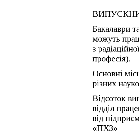
ВИПУСКНИ
Бакалаври та
можуть прац
з радіаційно
професія).
Основні місц
різних науко
Відсоток ви
відділ прац
від підприє
«ПХЗ»