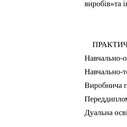
виробів»та і
ПРАКТИЧ
Навчально-оз
Навчально-те
Виробнича пр
Переддиплом
Дуальна осв