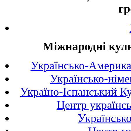
гр
Міжнародні куль
Українсько-Америка
Українсько-німе
Україно-Іспанський К
Центр українсь
Українськ