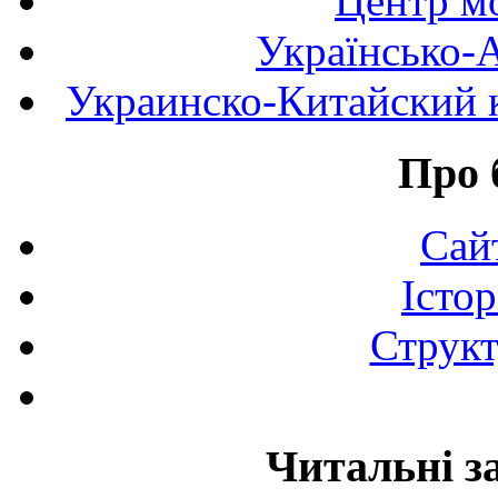
Центр мо
Українсько-
Украинско-Китайский к
Про 
Сай
Істор
Структ
Читальні з