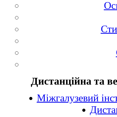
Ос
Сти
Дистанційна та в
Міжгалузевий інст
Диста