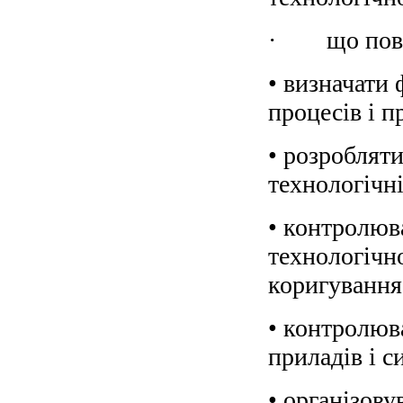
· що повин
• визначати 
процесів і 
• розробляти
технологічн
• контролюв
технологічн
коригування
• контролюв
приладів і с
• організову