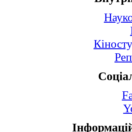
Науко
Кіносту
Реп
Соціа
F
Y
Інформаці