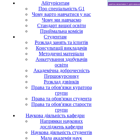
Абітурієнтам
Про спеціальність G1
Чому варто навчатися у нас
Чому ми навчаємо
Стандарт вищої освіти
Приймальна комісія
Студентам
Розклад занять та іспитів
Консультації викладачів
Методичні матеріали
Анкетування здобувачів
освіти
Академічна доброчесність
Першокурснику
Розклад дзвінків
Права та обов'язки куратора
групи
Права та обов'язки студента
Права та обов'язки старости
групи
Наукова діяльність кафедри
Напрямки наукових
досліджень кафедри
Наукова діяльність студентів
Мала академія наук