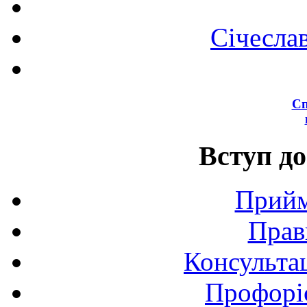
Січесла
Сп
Вступ до
Прийм
Прав
Консультац
Профоріє