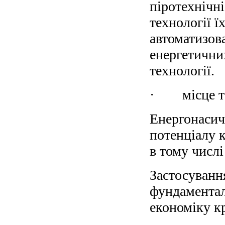
піротехнічні
технології ї
автоматизов
енергетичних
технології.
· місце та 
Енергонасич
потенціалу к
в тому числі
Застосуванн
фундаментал
економіку кр