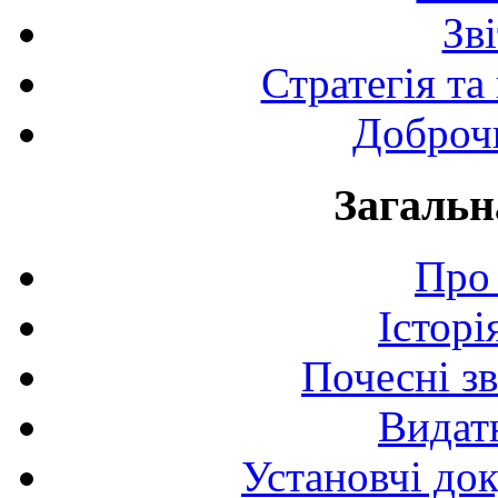
Зв
Стратегія та
Доброчи
Загальн
Про 
Історі
Почесні з
Видат
Установчі до