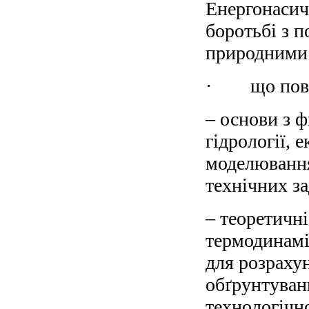
Енергонасич
боротьбі з 
природними 
· що повин
– основи з ф
гідрології, 
моделювання
технічних за
– теоретичні
термодинамі
для розрахун
обґрунтуван
технологічн