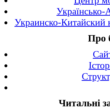
Центр мо
Українсько-
Украинско-Китайский к
Про 
Сай
Істор
Структ
Читальні з