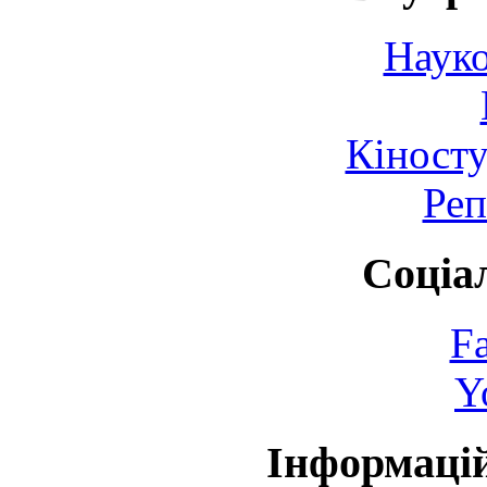
Науко
Кіносту
Реп
Соціа
F
Y
Інформаці