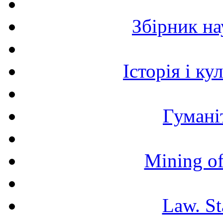
Збірник н
Історія і к
Гумані
Mining of
Law. St