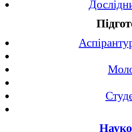
Дослідн
Підгот
Аспірантур
Моло
Студе
Науко