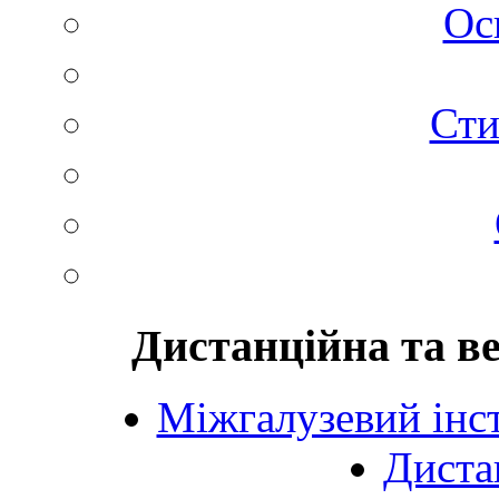
Ос
Сти
Дистанційна та в
Міжгалузевий інст
Диста