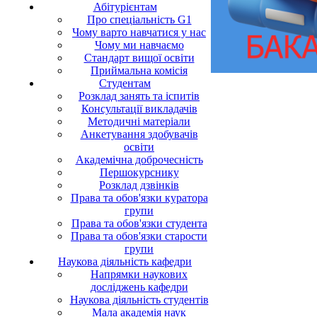
Абітурієнтам
Про спеціальність G1
Чому варто навчатися у нас
Чому ми навчаємо
Стандарт вищої освіти
Приймальна комісія
Студентам
Розклад занять та іспитів
Консультації викладачів
Методичні матеріали
Анкетування здобувачів
освіти
Академічна доброчесність
Першокурснику
Розклад дзвінків
Права та обов'язки куратора
групи
Права та обов'язки студента
Права та обов'язки старости
групи
Наукова діяльність кафедри
Напрямки наукових
досліджень кафедри
Наукова діяльність студентів
Мала академія наук