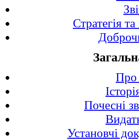
Зв
Стратегія та
Доброчи
Загальн
Про 
Історі
Почесні з
Видат
Установчі до