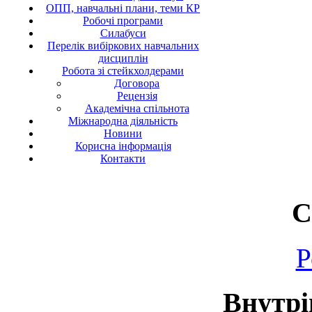
ОПП, навчальні плани, теми КР
Робочі програми
Силабуси
Перелік вибіркових навчальних
дисциплін
Робота зі стейкхолдерами
Договора
Рецензія
Академічна спільнота
Міжнародна діяльність
Новини
Корисна інформація
Контакти
С
Р
Внутрі