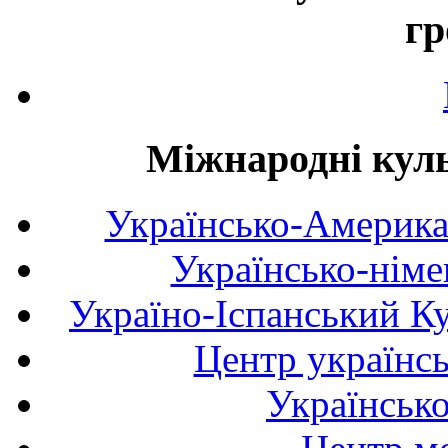
гр
Міжнародні куль
Українсько-Америка
Українсько-німе
Україно-Іспанський К
Центр українсь
Українськ