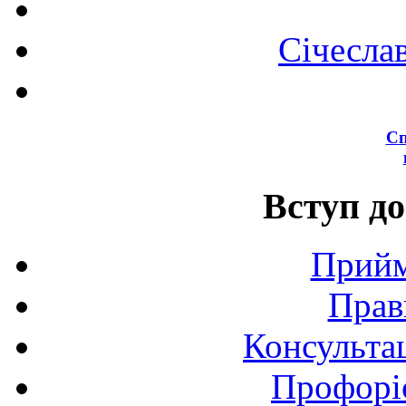
Січесла
Сп
Вступ до
Прийм
Прав
Консультац
Профоріє