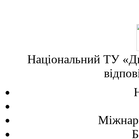
Національний ТУ «Дн
відпов
Міжнаро
Б